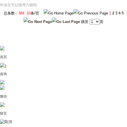
毕业生可以报考六级吗
总条数：
384
10
条/页
1
2
3
4
5
跳至
页
首页
1
咨询
微信
留言