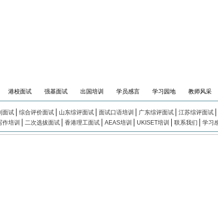
港校面试
强基面试
出国培训
学员感言
学习园地
教师风采
划面试
综合评价面试
山东综评面试
面试口语培训
广东综评面试
江苏综评面试
写作培训
二次选拔面试
香港理工面试
AEAS培训
UKISET培训
联系我们
学习