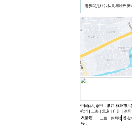
中国优朗总部：浙江.杭州市拱墅区
杭州
|
上海
|
北京
|
广州
|
深圳
友情连
三位一体网站
香港
接：