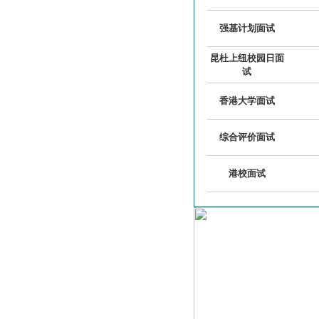
强基计划面试
昆杜上纽校园日面
试
香港大学面试
综合评价面试
港校面试
大学面试
大学面试口语
保送生面试
香港科技大学面试