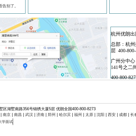
杭州优朗出
总部：杭州
层 400-800
广州分中心
141号之二
400-800-827
湖墅南路356号锦绣大厦5层 优朗全国400-800-8273
|
南京
|
南昌
|
武汉
|
济南
|
郑州
|
哈尔滨
|
福州
|
太原
|
沈阳
|
西安
|
成都
|
长
大学面试