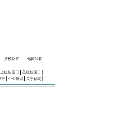
学校位置
你问我答
上纽校园日
昆杜校园日
感言
企业培训
关于优朗