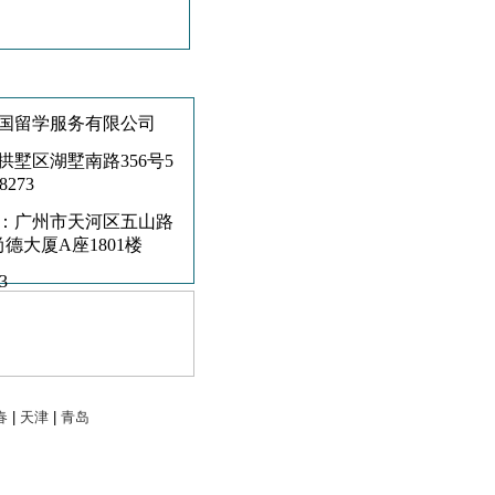
联系学校
国留学服务有限公司
拱墅区湖墅南路356号5
-8273
：广州市天河区五山路
尚德大厦A座1801楼
3
春
|
天津
|
青岛